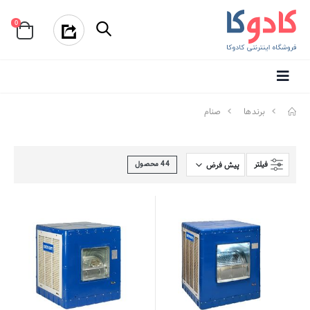
0
برندها
صنام
فیلتر
44
محصول