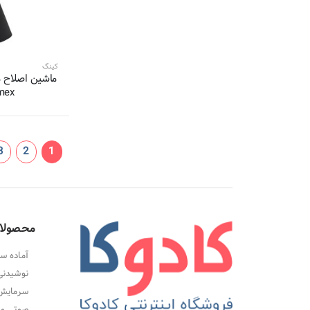
2 محصول
سینبو-Sinbo
2 محصول
سیلورکرست-Silver Crest
2 محصول
کیپه-Kiepe
کینگ
2 محصول
زلموند-Zelmond
mex
2 محصول
سوکاس-Soocas
2 محصول
تاچ بیوتی-Touch Beauty
2 محصول
جاندلی-JUNDELI
3
2
1
2 محصول
جی دبلیو-GW
2 محصول
فلالس-Flawless
2 محصول
پرافی کر-ProfiCare
2 محصول
هاوهان-HAOHAN
محصولا
2 محصول
پین جینگ-Pinjing
2 محصول
ریول-Revell
آماده سا
2 محصول
نوشیدنی
کلترونیک-Clatronic
سرمایش،
2 محصول
ویداس-vidas