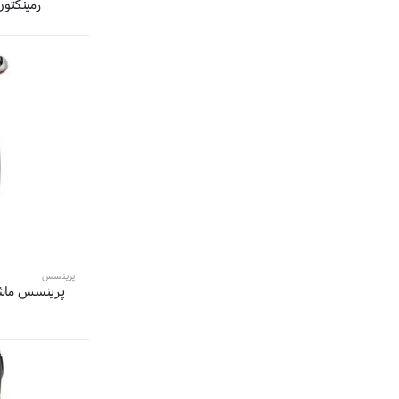
رمینگتون مد
8 محصول
پریتک-Pritech
8 محصول
جی پاس-GEEPAS
7 محصول
سوکانی-Sokany
7 محصول
انزو-Enzo
7 محصول
وایکیل-WAIKIL
7 محصول
فکر-Fakir
6 محصول
میجیا-Mijia
6 محصول
آ ا گ-AEG
6 محصول
وربنا-Verbena
6 محصول
سیلور کرست-Silver Crest
5 محصول
کویین-Queen
پرینسس
پرینسس ماش
5 محصول
هیتاچی-Hitachi
1
5 محصول
گلد مستر-Gold Master
4 محصول
مودکس-modex
4 محصول
والرا-Valera