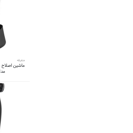
4 محصول
پروویو-Prowave
4 محصول
سنکور-Sencor
3 محصول
گروندیگ-Grundig
3 محصول
رکسون-Rexon
3 محصول
سایونا-Sayona
3 محصول
بیورر-Beurer
3 محصول
رولن-Rollan
3 محصول
متفرقه
نیو نایس-New Nice
ماشین اصلاح م
3 محصول
شوسی-Showsee
مدل 32
3 محصول
گرین لاین-Green Lion
3 محصول
ویت-Veet
3 محصول
سوناکس پرو-sonax pro
3 محصول
ژیلت-Gillette
3 محصول
اسپورتز من-Sportsman
3 محصول
یوفری-Ufree
2 محصول
هانوور-Hannover