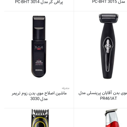
مدل PC-BHT 3015
پرافی کر مدل PC-BHT 3014
متفرقه
وی بدن آقایان پرینسلی مدل
ماشین اصلاح موی بدن زوم تریمر
PR461AT
مدل 3030