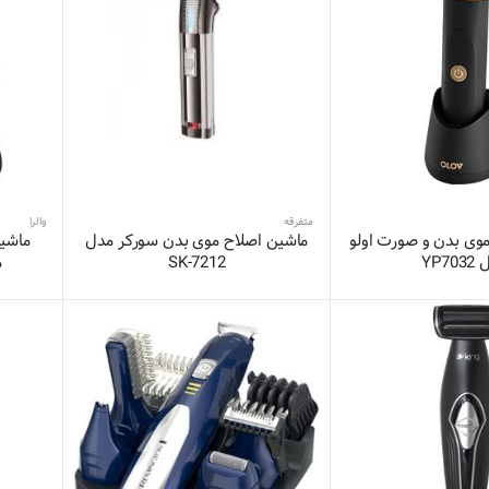
متفرقه
والرا
وی بدن و صورت اولو
ماشین اصلاح موی بدن سورکر مدل
ماشین
YP70
SK-7212
مد