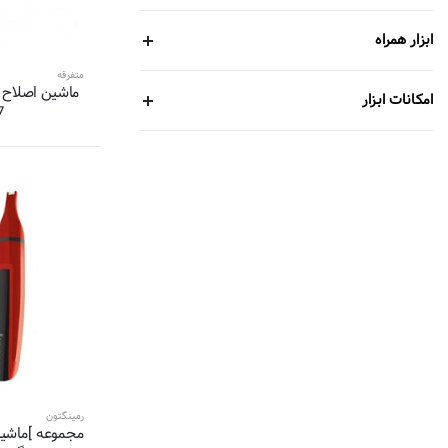
30 محصول
روزیا پرو-RoziaPRO
ابزار همراه
27 محصول
پروجیمی-Progemei
متفرقه
25 محصول
ارمیلا-Ermila
ماشین اصلاح 
امکانات ابزار
7
23 محصول
سورکر-Surker
23 محصول
نورلکو-Norelco
23 محصول
دالینگ-Daling
22 محصول
پرومکس-Promax
22 محصول
پرومارون-Promaron
19 محصول
بابیلیس پرو-Babyliss PRO
15 محصول
شینون-Shinon
14 محصول
اچ تی سی-HTC
13 محصول
انزو پروفیشینال-ENZO Professional
10 محصول
شیائومی-Xiaomi
9 محصول
کررا-Carrera
رمینگتون
مجموعه ]ماشی
8 محصول
نیکای-NIKAI