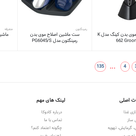
رمینگتون
متفرقه
ماشین اصلاح موی بدن کینگ مدل K
ست ماشین اصلاح موی بدن
ماشی
662 Groo
رمینگتون مدل PG6045/S
...
135
4
ت اصلی
لینک های مهم
زی غذا
درباره کادوکا
 ساز
تماس با ما
 گرمایش، تهویه
چگونه اعتماد کنم؟