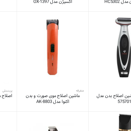
ل HC5302
اکسیژن مدل OX-1397
متفرقه
پرینسلی
ین اصلاح بدن مدل
ماشین اصلاح موی صورت و بدن
اصلاح م
57570
اکنوا مدل AK-8803