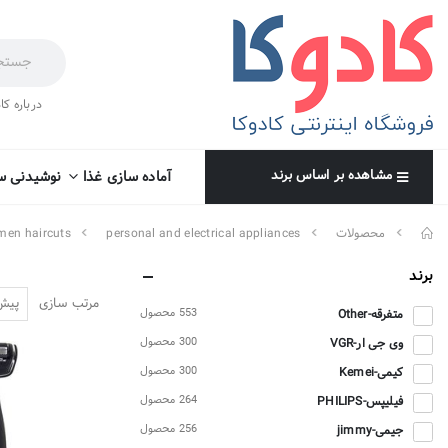
درباره کا
مشاهده بر اساس برند
آماده سازی غذا
نوشیدنی س
محصولات
personal and electrical appliances
men haircuts
برند
مرتب سازی
553 محصول
متفرقه-Other
300 محصول
وی جی ار-VGR
300 محصول
کیمی-Kemei
264 محصول
فیلیپس-PHILIPS
256 محصول
جیمی-jimmy