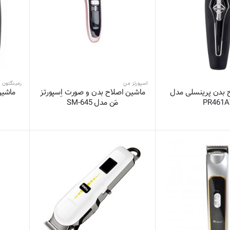
اسپورتز من
رمینگتون
 بدن پرینسلی مدل
ماشین اصلاح بدن و صورت اِسپورتز
ماشین
PR461A
مَن مدل SM-645