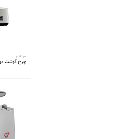
2 محصول
سرجیو-Sergio
2 محصول
ماهسونیک-Mahsonic
2 محصول
بلانتون-BLANTON
2 محصول
سوئیس پلاس-Swiss Plus
2 محصول
کوریزن-COREIZEN
2 محصول
سوزوکی-Suzuki
2 محصول
کاستلو-CASTELLO
دونالکس
چرخ گوشت دونالک
2 محصول
ویلز-
2 محصول
دونالکس-
2 محصول
وسترن هاوس-
2 محصول
بیزل-
2 محصول
زومیکس-
2 محصول
رویال هوم-
2 محصول
جی پاس-GEEPAS
2 محصول
مایر-Maier
2 محصول
دلونگی-Delonghi