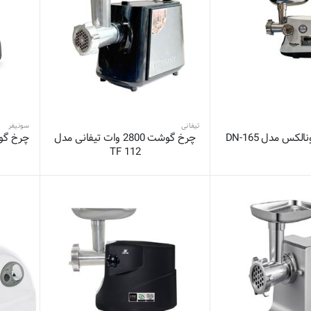
تیفانی
سونیفر
س مدل DN-165
چرخ گوشت 2800 وات تیفانی مدل
چرخ گوشت
TF 112