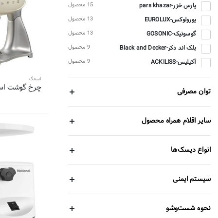
15 محصول
پارس خزر-pars khazar
13 محصول
یورولوکس-EUROLUX
13 محصول
گوسونیک-GOSONIC
9 محصول
بلک اند دکر-Black and Decker
9 محصول
آکیلیس-ACKILISS
9 محصول
ویداس-vidas
اسمگ
چرخ گوشت اسمگ م
8 محصول
تولیپس-Tulips
توان مصرفی
7 محصول
هاردستون-Hardstone
7 محصول
تفال-TEFAL
سایر اقلام همراه محصول
7 محصول
فیلیپس-PHILIPS
6 محصول
دسینی-Dessini
انواع دیسک‌ها
6 محصول
ارشیا-Arshia
6 محصول
فوما-FUMA
سیستم ایمنی
6 محصول
ساپر-Sapor
6 محصول
ناسا الکتریک-NASA electric
نحوه شست‌وشو
5 محصول
فلر-Feller