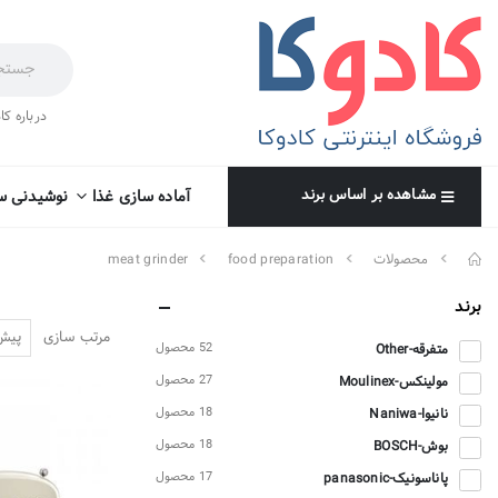
درباره کا
مشاهده بر اساس برند
آماده سازی غذا
نوشیدنی س
محصولات
food preparation
meat grinder
برند
مرتب سازی
52 محصول
متفرقه-Other
27 محصول
مولینکس-Moulinex
18 محصول
نانیوا-Naniwa
18 محصول
بوش-BOSCH
17 محصول
پاناسونیک-panasonic