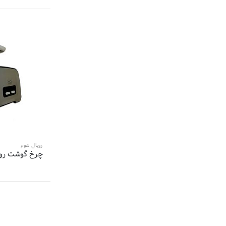
3 محصول
سانفورد-sanford
3 محصول
ولگا-volga
3 محصول
دلمونتی-Delmonti
3 محصول
سنکور-Sencor
2 محصول
بیترون-Bitron
2 محصول
کلورانس-Kalorance
2 محصول
هانوور-Hannover
2 محصول
اوریکس-ORYX
2 محصول
سانی-Suny
2 محصول
مباشی-Mebashi
رویال هوم
چرخ گوشت رویال
2 محصول
زیلان-Zilan
2 محصول
نیو لایف-New Life
2 محصول
عرشیا-Arshia
2 محصول
پارادایس-Paradise
2 محصول
سوئیس هوم-Swiss Home