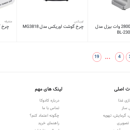
اوریکس
متفرقه
چرخ گوشت 2800 وات بیزل مدل
چرخ گوشت اوریکس مدل MG3818
BL-230
...
19
4
ت اصلی
لینک های مهم
زی غذا
درباره کادوکا
 ساز
تماس با ما
 گرمایش، تهویه
چگونه اعتماد کنم؟
تصویری
راهنمای خرید