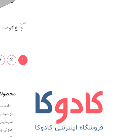
1 محصول
میگل-Migel
1 محصول
المپیا-Olympia
1 محصول
بیزل
آی سن-Icen
1 محصول
سان لوکس-SUNNLUX
1 محصول
ساتیا-Satia
1 محصول
برلین-Berlin
1 محصول
اسمگ-Smeg
3
2
1
1 محصول
الینور-ELINOR
1 محصول
مکسی-MEXXI
1 محصول
ام آر اس-MRS
محصولا
1 محصول
رنکارد-Rancard
1 محصول
هایسونگ-Hisung
آماده سا
1 محصول
برمودا-Bermuda
نوشیدنی
1 محصول
آریته-Ariete
سرمایش،
1 محصول
صوتی و 
مک استایلر-M.A.C Styler