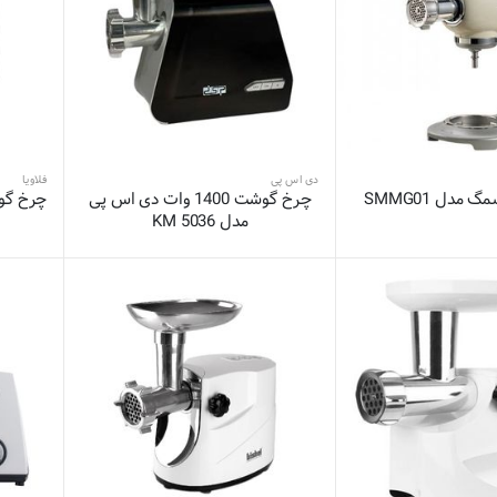
دی اس پی
فلاویا
دل SMMG01
چرخ گوشت 1400 وات دی اس پی
چرخ گوشت 
مدل KM 5036