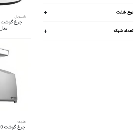
5 محصول
بیشل-Bishel
نوع شفت
5 محصول
ناسیونال
آزور-azur
5 محصول
دی اس پی-DSP
مدل M 197
تعداد شبکه
5 محصول
راف-
5 محصول
کنوود-KENWOOD
4 محصول
براون-braun
4 محصول
برلیانت-Brilliant
4 محصول
سونیفر-sonifer
4 محصول
آوا-Awa
4 محصول
ترام هاوس-
4 محصول
فکر-Fakir
3 محصول
گاستروبک-Gastroback
3 محصول
تکنو-Techno
هاردون
3 محصول
بیم-Beem
1
3 محصول
آرزوم-Arzum