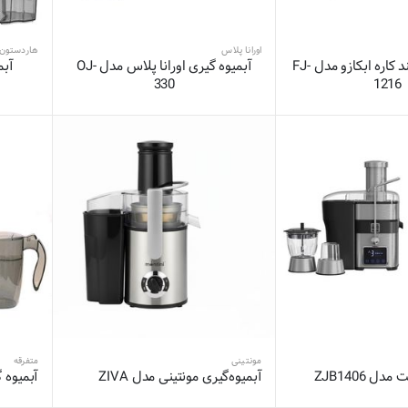
اورانا پلاس
هاردستون
آبمیوه‌گیری چند کاره ابکازو مدل FJ-
آبمیوه گیری اورانا پلاس مدل OJ-
آبم
330
1216
مونتینی
متفرقه
ل ZJB1406
آبمیوه‌گیری مونتینی مدل ZIVA
آبمیوه گیر