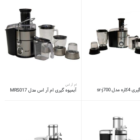
ام آر اس
 مدل sr-j700
آبمیوه گیری ام آر اس مدل MRS017