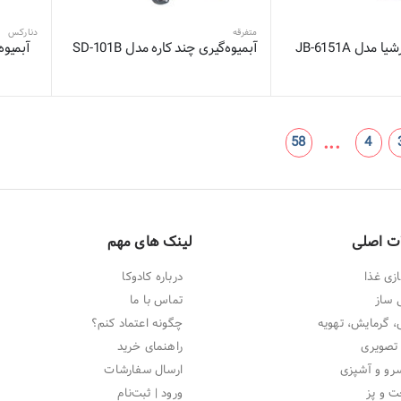
متفرقه
دنارکس
دل JB-6151A
آبمیوه‌گیری چند کاره مدل SD-101B
آبمیوه
...
58
4
ت اصلی
لینک های مهم
زی غذا
درباره کادوکا
 ساز
تماس با ما
 گرمایش، تهویه
چگونه اعتماد کنم؟
تصویری
راهنمای خرید
و و آشپزی
ارسال سفارشات
ت و پز
ورود | ثبت‌نام