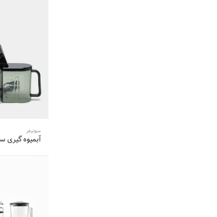
9 محصول
جی پاس-GEEPAS
8 محصول
فوما-FUMA
8 محصول
پارادایس-Paradise
8 محصول
مایدیا-Midea
8 محصول
لومکس-Lumax
8 محصول
کاراجا-KARACA
8 محصول
سوئیس پلاس-Swiss Plus
8 محصول
دلمونتی-Delmonti
8 محصول
ویداس-vidas
سونیفر
8 محصول
همیلتون-hamilton
آبمیوه گیری سونی
7 محصول
فونیکس-Phoenix
7 محصول
بلانتون-BLANTON
7 محصول
فکر-Fakir
6 محصول
گاستروبک-Gastroback
6 محصول
آی سن-Icen