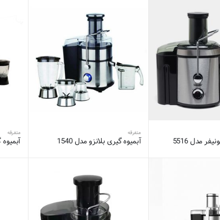
متفرقه
متفرقه
فر مدل 5516
آبمیوه گیری بلانزو مدل 1540
آبمیوه گیری 4کاره