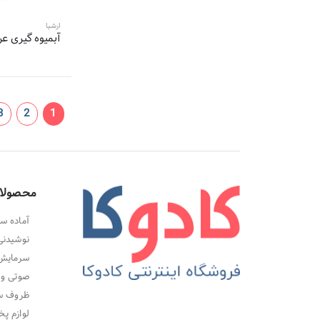
5 محصول
دی اس پی-DSP
ارشیا
5 محصول
گرین لاین-Green Lion
آبمیوه گیری عرشیا م
5 محصول
سوپر کاسا-
5 محصول
کورس-COURS
5 محصول
سیج-sage
3
2
1
4 محصول
المپیا-Olympia
4 محصول
رومانتیک هوم-Romantic Home
4 محصول
روتل-Rotel
4 محصول
اوریکس-ORYX
محصولا
4 محصول
سانی-Suny
4 محصول
رنکارد-Rancard
آماده سا
نوشیدنی
4 محصول
مک استایلر-M.A.C Styler
سرمایش،
4 محصول
آکیلیس-ACKILISS
صوتی و 
4 محصول
هوگل-Hugel
ظروف سر
4 محصول
سیماران-simaran
لوازم پخ