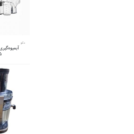
6 محصول
برناکو-Bernaco
6 محصول
ام آر اس-MRS
6 محصول
سام-SAM
6 محصول
ویکند-weekend
6 محصول
آریته-Ariete
دکو
6 محصول
برویل-Breville
آبمیوه‌گیری
6 محصول
زلمر-Zelmer
۵
6 محصول
سونیفر-sonifer
6 محصول
دونالکس-
6 محصول
امزشف-
6 محصول
مایر-Maier
5 محصول
درنیکا-DORNIKA
5 محصول
هلال-Hellal
5 محصول
مکسی-MEXXI
5 محصول
زیلان-Zilan
5 محصول
متئو-Matheo