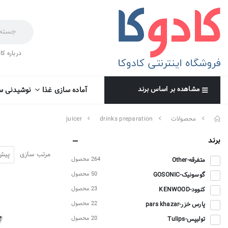
درباره کا
مشاهده بر اساس برند
آماده سازی غذا
نوشیدنی س
محصولات
drinks preparation
juicer
برند
مرتب سازی
264 محصول
متفرقه-Other
50 محصول
گوسونیک-GOSONIC
23 محصول
کنوود-KENWOOD
22 محصول
پارس خزر-pars khazar
20 محصول
تولیپس-Tulips