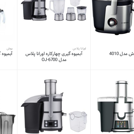
اورانا پلاس
بوش
 مدل 4010
آبمیوه گیری چهارکاره اورانا پلاس
آبمیوه گی
مدل OJ-6700