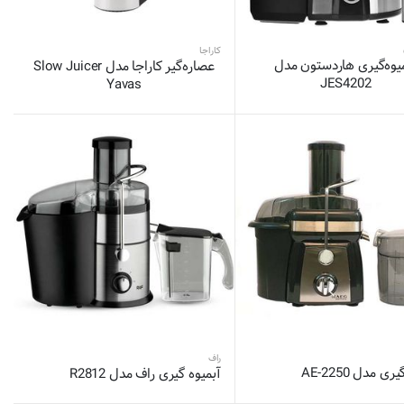
کاراجا
یوه‌گیری هاردستون مدل
عصاره‌گیر کاراجا مدل Slow Juicer
JES4202
Yavas
راف
ی مدل AE-2250
آبمیوه گیری راف مدل R2812