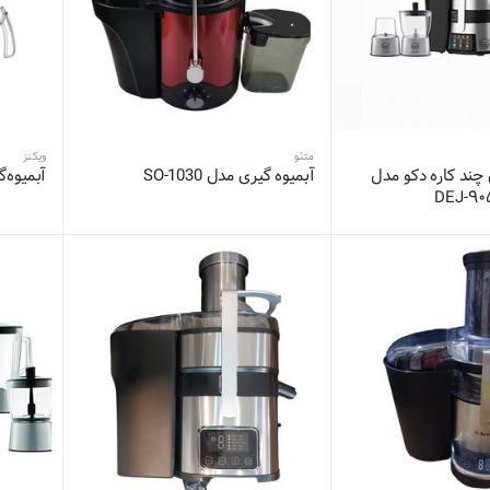
متئو
ویکنز
 چند کاره دکو مدل
آبمیوه گیری مدل SO-1030
آبمیوه‌گیر
DEJ-۹۰