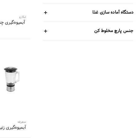
13 محصول
تفال-TEFAL
دستگاه آماده سازی غذا
13 محصول
ابکازو
پاناسونیک-panasonic
12 محصول
ارشیا-Arshia
جنس پارچ مخلوط کن
12 محصول
هانوور-Hannover
12 محصول
مونوتک-Monotec
11 محصول
بلک اند دکر-Black and Decker
11 محصول
سنکور-Sencor
10 محصول
میگل-Migel
10 محصول
برلین-Berlin
10 محصول
ویکنز-
9 محصول
بیم-Beem
9 محصول
آزور-azur
9 محصول
عرشیا-Arshia
متفرقه
9 محصول
بیسمارک-BISMARK
آبمیوه‌گیری زنیت مد
9 محصول
ترام هاوس-