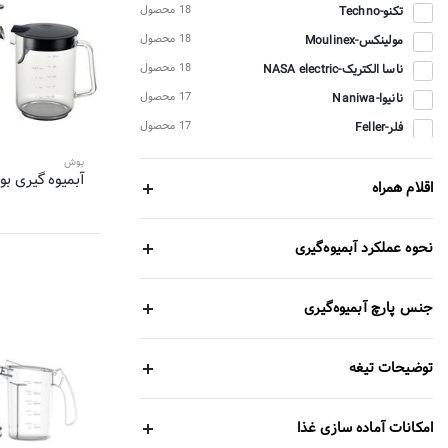
18 محصول
تکنو-Techno
18 محصول
مولینکس-Moulinex
18 محصول
ناسا الکتریک-NASA electric
17 محصول
نانیوا-Naniwa
17 محصول
فلر-Feller
16 محصول
دسینی-Dessini
بوش
آبمیوه گیری بوش
16 محصول
مباشی-Mebashi
اقلام همراه
16 محصول
فیلیپس-PHILIPS
15 محصول
لونا-Luna
نحوه عملکرد آبمیوه‌گیری
14 محصول
بیشل-Bishel
14 محصول
بوش-BOSCH
جنس پارچ آبمیوه‌گیری
13 محصول
براون-braun
13 محصول
هاردستون-Hardstone
توضیحات تیغه
13 محصول
ساپر-Sapor
13 محصول
گرند-Grand
امکانات آماده سازی غذا
13 محصول
راف-