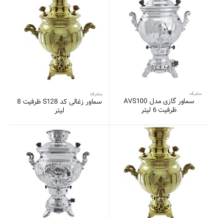
متفرقه
متفرقه
سماور گازی مدل AVS100
سماور زغالی کد S128 ظرفیت 8
ظرفیت 6 لیتر
لیتر