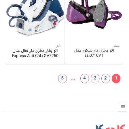
سنکور
تفال
اتو مخزن دار سنکور مدل
اتو بخار مخزن دار تفال مدل
ssi0710VT
Express Anti Calc GV7250
...
5
4
3
2
1