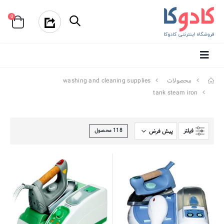
0
محصولات
washing and cleaning supplies
tank steam iron
فیلتر
118
محصول