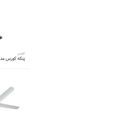
3 محصول
درما-DEERMA
3 محصول
اینترنشنال آنیل-INTERNATIONAL ANIL
3 محصول
سانتک-Suntech
3 محصول
راد سیستم-Rad System
3 محصول
ویداسی-WEiDASi
3 محصول
ای اس دی-ASD
3 محصول
شروین-shervin
کورس
پنکه کورس مدل 1622
3 محصول
سان رایز-
3 محصول
هیرو-
3 محصول
دیبنز-
3 محصول
سنکور-Sencor
3 محصول
گوسونیک-GOSONIC
2 محصول
الینور-ELINOR
2 محصول
ویکند-weekend
2 محصول
لومکس-Lumax
2 محصول
سوئیس هوم-Swiss Home