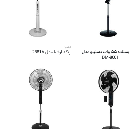
ارشیا
پنکه ایستاده ۵۵ وات دستینو مدل
پنکه ارشیا مدل 2881A
DM-8001