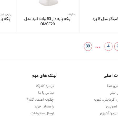
متفرقه
پارس خزر
گو مدل 5 پره
پنکه پایه دار 50 وات امید مدل
OMSF20
...
39
4
ت اصلی
لینک های مهم
زی غذا
درباره کادوکا
 ساز
تماس با ما
 گرمایش، تهویه
چگونه اعتماد کنم؟
تصویری
راهنمای خرید
و و آشپزی
ارسال سفارشات