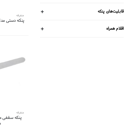
8 محصول
ناسا الکتریک-NASA electric
قابلیت‌های پنکه
8 محصول
متفرقه
فیلیپس-PHILIPS
پنکه دستی مدل 
7 محصول
نانیوا-Naniwa
اقلام همراه
7 محصول
مدیا-Media
6 محصول
آی سن-Icen
5 محصول
ساپر-Sapor
5 محصول
دومنا-Domena
5 محصول
بلانتون-BLANTON
5 محصول
آ ا گ-AEG
5 محصول
دمنده-Damandeh
5 محصول
طاها-TAHA
5 محصول
روسو-rosso
5 محصول
ترام هاوس-
متفرقه
5 محصول
لایق-
پنکه سقفی م
د
5 محصول
رانکو-