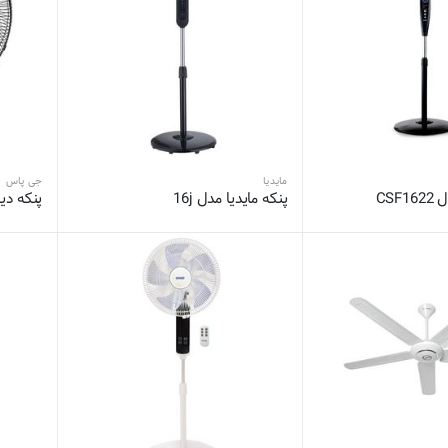
مایدیا
جی پاس
CSF
پنکه مایدیا مدل 16j
پنکه دیو