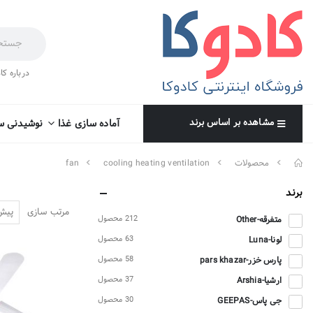
درباره کا
مشاهده بر اساس برند
آماده سازی غذا
نوشیدنی س
محصولات
cooling heating ventilation
fan
برند
مرتب سازی
212 محصول
متفرقه-Other
63 محصول
لونا-Luna
58 محصول
پارس خزر-pars khazar
37 محصول
ارشیا-Arshia
30 محصول
جی پاس-GEEPAS