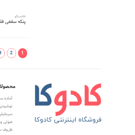
2 محصول
نوال-Newal
2 محصول
ای اف جی-afj
فلامینگو
پنکه سقفی فلامین
2 محصول
میجیا-Mijia
2 محصول
دی اس پی-DSP
2 محصول
تلیونیکس-Telionix
2 محصول
سوناشی-sonashi
3
2
1
2 محصول
تیوا-tiva
2 محصول
وسی-Vesi
2 محصول
دی پی-DP
2 محصول
برفاب-Barfab
محصولا
2 محصول
کامی سیف-KAMISAFE
آماده سا
2 محصول
ریمکس-Remax
نوشیدنی
2 محصول
ابکازو-
سرمایش،
2 محصول
آی کیو-
صوتی و 
2 محصول
آ ای سی اچ-
ظروف سر