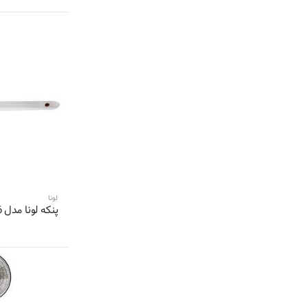
5 محصول
فکر-Fakir
4 محصول
دسینی-Dessini
4 محصول
واتسون-Watson
4 محصول
سوئیس پلاس-Swiss Plus
4 محصول
صنام-sanam
4 محصول
گرین لاین-Green Lion
4 محصول
ساینا-sayna
4 محصول
کاکس-cox
4 محصول
هاوایی-
3 محصول
درنیکا-DORNIKA
لونا
پنکه لونا مدل 116
3 محصول
بلک اند دکر-Black and Decker
3 محصول
سام-SAM
3 محصول
مباشی-Mebashi
3 محصول
سرجیو-Sergio
3 محصول
ماهسونیک-Mahsonic