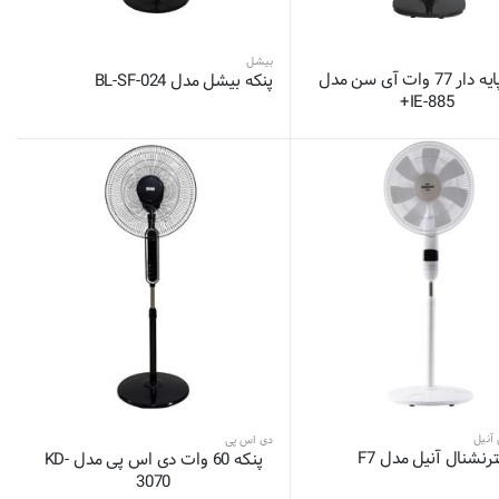
بیشل
پنکه پایه دار 77 وات آی سن مدل
پنکه بیشل مدل BL-SF-024
IE-885+
 آنیل
دی اس پی
ترنشنال آنیل مدل F7
پنکه 60 وات دی اس پی مدل KD-
3070