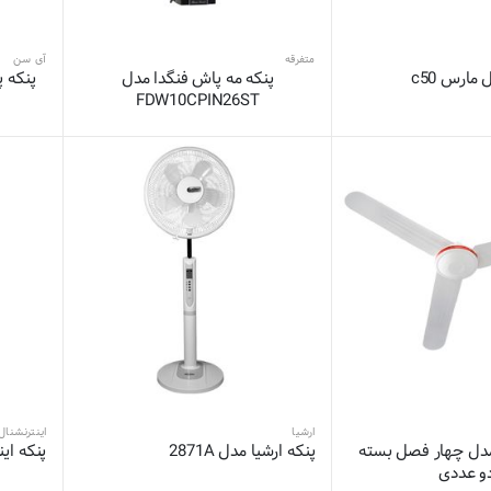
متفرقه
آی سن
مارس c50
پنکه مه پاش فنگدا مدل
FDW10CPIN26ST
ارشیا
اینترنشنال
دل چهار فصل بسته
پنکه ارشیا مدل 2871A
پنکه این
و عددی