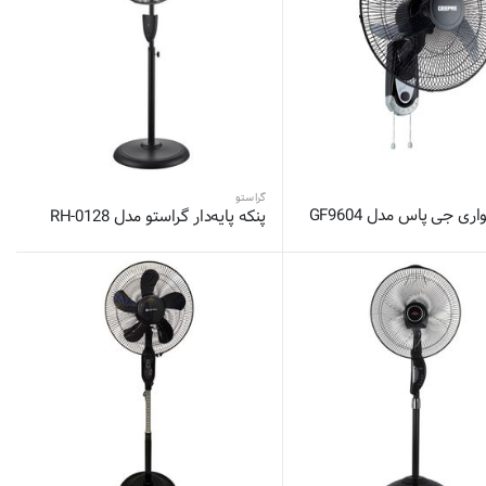
گراستو
اری جی پاس مدل GF9604
پنکه پایه‌دار گراستو مدل RH-0128