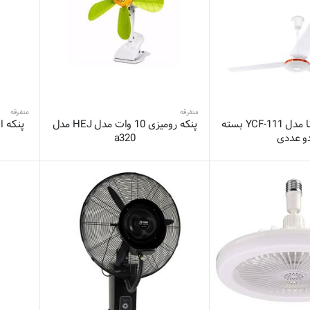
متفرقه
متفرقه
پنکه سقفی یانا مدل YCF-111 بسته
پنکه رومیزی 10 وات مدل HEJ مدل
و عددی
a320