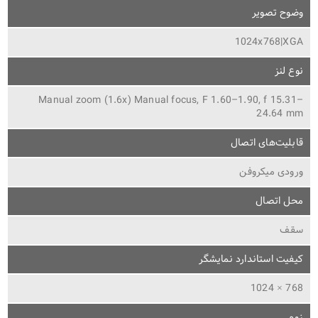
وضوح تصویر
1024x768|XGA
نوع لنز
Manual zoom (1.6x) Manual focus, F 1.60–1.90, f 15.31–
24.64 mm
قابلیت‌های اتصال
ورودی میکروفن
محل اتصال
سقف
کیفیت استاندارد نمایشگر
768 × 1024
زوم