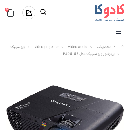
0
محصولات
video audio
video projector
ویوسونیک
پروژکتور ویو سونیک مدل PJD5155