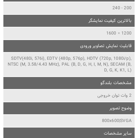
200 - 240
بالاترین کیفیت نمایشگر
1200 × 1600
قابلیت نمایش تصاویر ورودی
SDTV(480i, 576i), EDTV (480p, 576p), HDTV (720p, 1080i/p),
NTSC (M, 3.58/4.43 MHz), PAL (B, D, G, H, I, M, N), SECAM (B,
D, G, K, K1, L)
مشخصات بلندگو
2 وات توان خروجی
وضوح تصویر
800x600|SVGA
سایر مشخصات