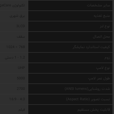
سایر مشخصات
تکنولوژی ImageCare، حالت هوشمند اکو، قفل پین
منبع تغذیه
برق شهری
نوع لنز
3LCD
محل اتصال
سقف
کیفیت استاندارد نمایشگر
768 × 1024
زوم
1.2 - 1 دستی
نوع لامپ
UHP
طول عمر لامپ
5000
شدت روشنایی(ANSI lumens)
2700
نسبت تصویر (Aspect Ratio)
4:3 - 16:9
قابلیت پخش مستقیم
فیلم