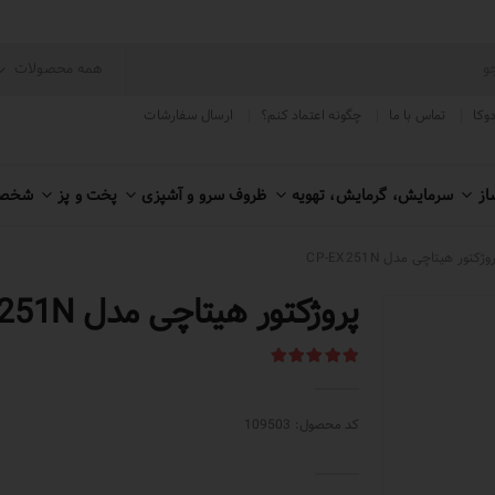
دوکا
تماس با ما
چگونه اعتماد کنم؟
ارسال سفارشات
از
سرمایش، گرمایش، تهویه
ظروف سرو و آشپزی
پخت و پز
شخصی
وژکتور هیتاچی مدل CP-EX251N
پروژکتور هیتاچی مدل CP-EX251N
کد محصول: 109503