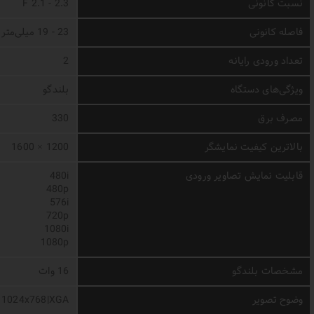
نسبت کانونی
2.3 - 2.1 F
فاصله کانونی
23 - 19 میلی‌متر
تعداد ورودی رایانه
2
ویژگی‌های دستگاه
بلندگو
مصرف برق
330
بالاترین کیفیت نمایشگر
1200 × 1600
قابلیت نمایش تصاویر ورودی
480i
480p
576i
720p
1080i
1080p
مشخصات بلندگو
16 وات
وضوح تصویر
1024x768|XGA