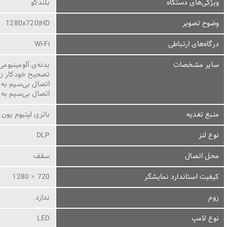
ویژگی‌های دستگاه
بلندگو
وضوح تصویر
1280x720|HD
درگاه‌های ارتباطی
Wi-Fi
سایر مشخصات
بدنه‌ی آلومینیومی
تصحیح خودکار زوا
اتصال بی‌سیم به گوش
اتصال بی‌سیم به گوشی‌های ا
منبع تغذیه
باتری لیتیوم یون با عم
نوع لنز
DLP
محل اتصال
سقف
کیفیت استاندارد نمایشگر
720 × 1280
زوم
ندارد
نوع لامپ
LED