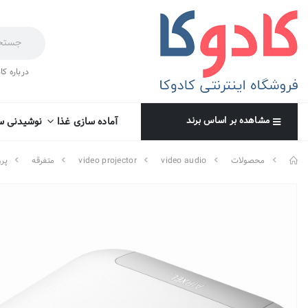
درباره کا
مشاهده بر اساس برند
آماده سازی غذا
نوشیدنی س
محصولات
video audio
video projector
متفرقه
پرو