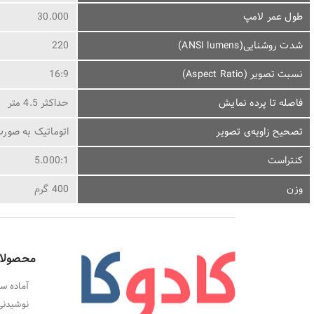
طول عمر لامپ
30.000
شدت روشنایی(ANSI lumens)
220
نسبت تصویر (Aspect Ratio)
16:9
فاصله تا پرده نمایش
حداکثر 4.5 متر
تصحیح زاویه‌ی تصویر
اتوماتیک به صور
کنتراست
5.000:1
وزن
400 گرم
محصولا
آماده سا
نوشیدنی