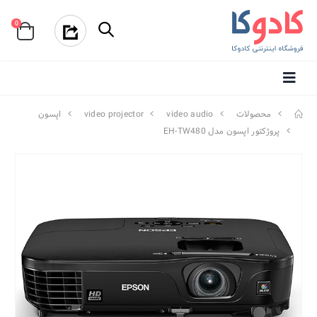
0
محصولات
video audio
video projector
اپسون
پروژکتور اپسون مدل EH-TW480