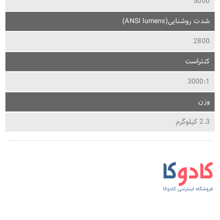
5000
شدت روشنایی(ANSI lumens)
2800
کنتراست
3000:1
وزن
2.3 کیلوگرم