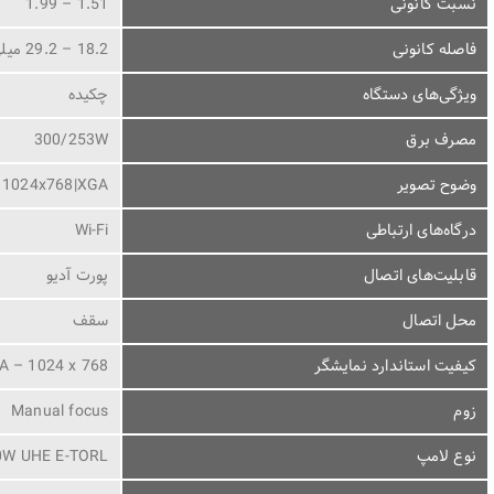
نسبت کانونی
1.51 – 1.99
فاصله کانونی
18.2 – 29.2 میلی‌متر
ویژگی‌های دستگاه
چکیده
مصرف برق
300/253W
وضوح تصویر
1024x768|XGA
درگاه‌های ارتباطی
Wi-Fi
قابلیت‌های اتصال
پورت آدیو
محل اتصال
سقف
کیفیت استاندارد نمایشگر
A – 1024 x 768
زوم
Manual focus
نوع لامپ
0W UHE E-TORL