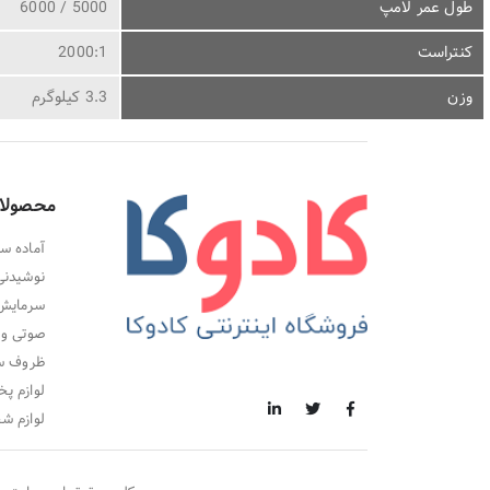
طول عمر لامپ
5000 / 6000
کنتراست
2000:1
وزن
3.3 کیلوگرم
محصولا
آماده سا
نوشیدنی
سرمایش،
صوتی و 
ظروف سر
لوازم پخ
لوازم ش