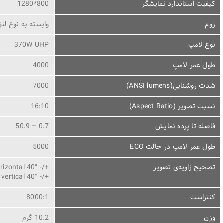
کیفیت استاندارد نمایشگر
800*1280
زوم
وابسته به نوع لنز
نوع لامپ
370W UHP
طول عمر لامپ
4000
شدت روشنایی(ANSI lumens)
7000
نسبت تصویر (Aspect Ratio)
16:10
فاصله تا پرده نمایش
0.7 – 50.9
طول عمر لامپ در حالت ECO
5000
تصحیح زاویه‌ی تصویر
+/- 40° manual horizontal
+/- 40° manual vertical
کنتراست
8000:1
وزن
10.2 گرم