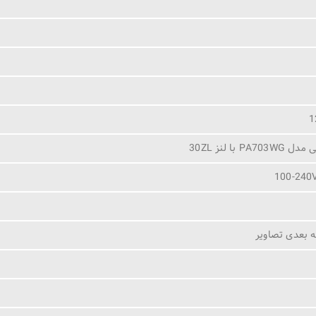
1
 با لنز 30ZL
100-240V
 بعدی تصاویر