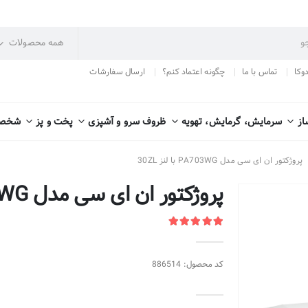
دوکا
تماس با ما
چگونه اعتماد کنم؟
ارسال سفارشات
از
سرمایش، گرمایش، تهویه
ظروف سرو و آشپزی
پخت و پز
شخصی
پروژکتور ان ای سی مدل PA703WG با لنز 30ZL
پروژکتور ان ای سی مدل PA703WG با لنز 30ZL
کد محصول: 886514