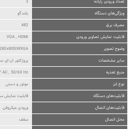
تعداد ورودی رایانه
3
ویژگی‌های دستگاه
بلندگو
مصرف برق
482
قابلیت نمایش تصاویر ورودی
VGA , HDMI
وضوح تصویر
280x800|WXGA
سایر مشخصات
پروژکتور ان ای سی مدل PA703WG
منبع تغذیه
 AC , 50/60 Hz
نوع لنز
موتور و دستی
قابلیت‌های دستگاه
قابلیت نمایش سه
قابلیت‌های اتصال
ورودی میکروفن
محل اتصال
سقف