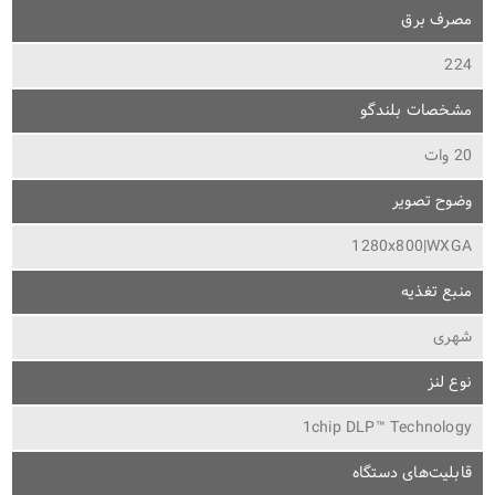
مصرف برق
224
مشخصات بلندگو
20 وات
وضوح تصویر
1280x800|WXGA
منبع تغذیه
شهری
نوع لنز
1chip DLP™ Technology
قابلیت‌های دستگاه