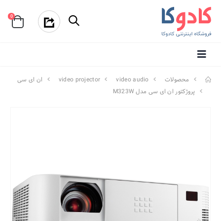
0
محصولات
video audio
video projector
ان ای سی
پروژکتور ان ای سی مدل M323W