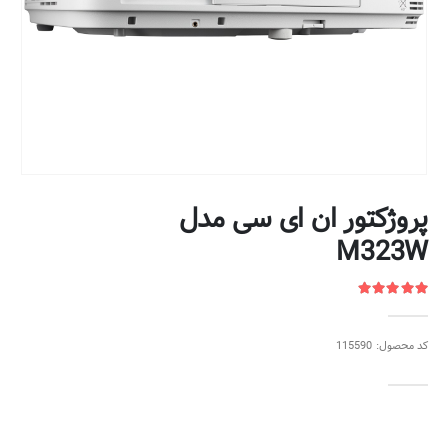
پروژکتور ان ای سی مدل
M323W
کد محصول: 115590