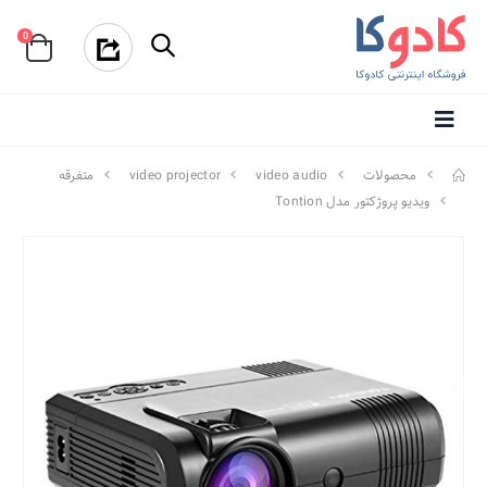
0
محصولات
video audio
video projector
متفرقه
ویدیو پروژکتور مدل Tontion