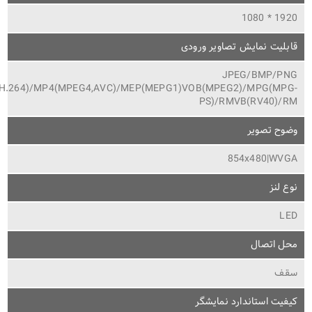
1920 * 1080
قابلیت نمایش تصاویر ورودی
JPEG/BMP/PNG
OV(H.264)/MP4(MPEG4,AVC)/MEP(MEPG1)VOB(MPEG2)/MPG(MPG-
PS)/RMVB(RV40)/RM
وضوح تصویر
854x480|WVGA
نوع لنز
LED
محل اتصال
سقف
کیفیت استاندارد نمایشگر