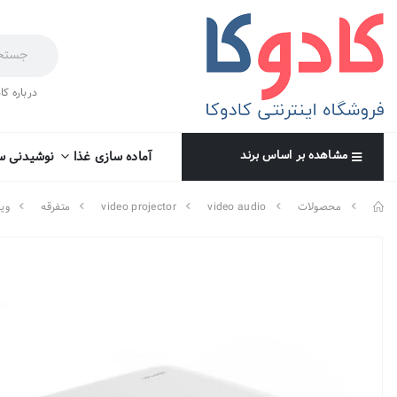
درباره کا
مشاهده بر اساس برند
آماده سازی غذا
نوشیدنی س
محصولات
video audio
video projector
متفرقه
وید