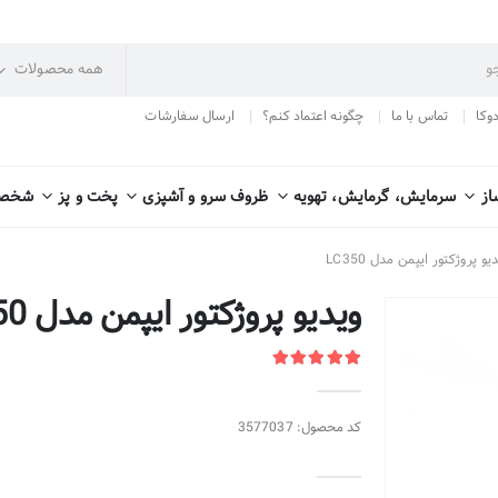
دوکا
تماس با ما
چگونه اعتماد کنم؟
ارسال سفارشات
از
سرمایش، گرمایش، تهویه
ظروف سرو و آشپزی
پخت و پز
شخصی
یو پروژکتور ایپمن مدل LC350
ویدیو پروژکتور ایپمن مدل LC350
کد محصول: 3577037