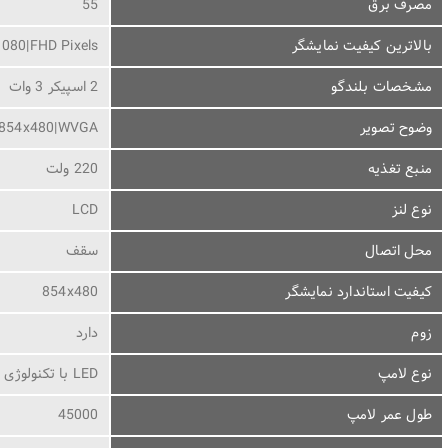
مصرف برق
55
بالاترین کیفیت نمایشگر
080|FHD Pixels
مشخصات بلندگو
2 اسپیکر 3 وات
وضوح تصویر
854x480|WVGA
منبع تغذیه
220 ولت
نوع لنز
LCD
محل اتصال
سقف
کیفیت استاندارد نمایشگر
854x480
زوم
دارد
نوع لامپ
LED با تکنولوژی نسل 4 LCD
طول عمر لامپ
45000