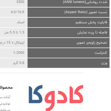
شدت روشنایی(ANSI lumens)
3500
نسبت تصویر (Aspect Ratio)
4:3/16:9
قابلیت پخش مستقیم
اسناد
فاصله تا پرده نمایش
1.5 تا 5.5 متر
تصحیح زاویه‌ی تصویر
اپتیکال ± 15 درجه
کنتراست
1:2000
وزن
0.8 گرم
محصولا
آماده سا
نوشیدنی
سرمایش،