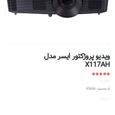
ویدیو پروژکتور ایسر مدل
X117AH
کد محصول: 976536