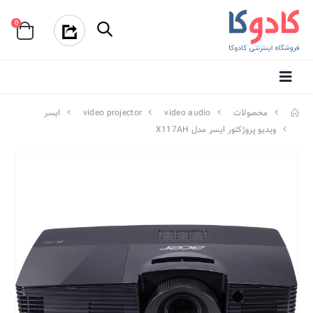
0
محصولات
video audio
video projector
ایسر
ویدیو پروژکتور ایسر مدل X117AH