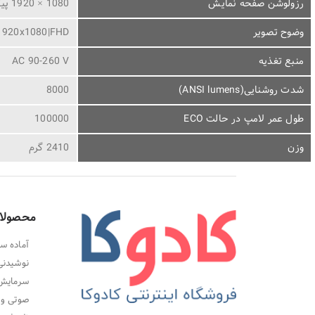
رزولوشن صفحه نمایش
1080 × 1920 پیکسل - Full HD
وضوح تصویر
1920x1080|FHD
منبع تغذیه
AC 90-260 V
شدت روشنایی(ANSI lumens)
8000
طول عمر لامپ در حالت ECO
100000
وزن
2410 گرم
محصولا
آماده سا
نوشیدنی
سرمایش،
صوتی و 