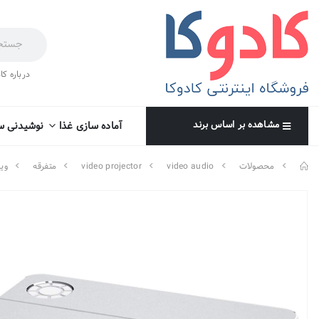
درباره کا
مشاهده بر اساس برند
آماده سازی غذا
نوشیدنی س
محصولات
video audio
video projector
متفرقه
وید