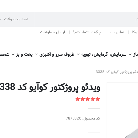
دوکا
تماس با ما
چگونه اعتماد کنم؟
ارسال سفارشات
از
سرمایش، گرمایش، تهویه
ظروف سرو و آشپزی
پخت و پز
شخصی
ئو پروژکتور کوآیو کد 3338
ویدئو پروژکتور کوآیو کد 3338
کد محصول: 7875320