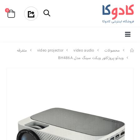
0
محصولات
video audio
video projector
متفرقه
ویدئو پروژکتور ویکت سینگ مدل BH486A