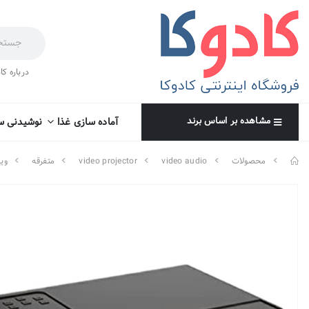
درباره کا
مشاهده بر اساس برند
آماده سازی غذا
نوشیدنی س
محصولات
video audio
video projector
متفرقه
وید