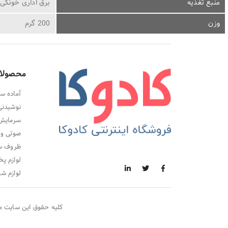
منبع تغذیه
برق اداری خونگی
وزن
200 گرم
محصولا
آماده سا
نوشیدنی
سرمایش،
صوتی و 
ظروف سر
لوازم پخ
لوازم ش
کلیه حقوق این سایت م