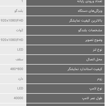
تعداد ورودی رایانه
1
ویژگی‌های دستگاه
بلندگو
بالاترین کیفیت نمایشگر
1920x1080|FHD
مشخصات بلندگو
2وات
وضوح تصویر
1920x1080|FHD
نوع لنز
LED
محل اتصال
سقف
کیفیت استاندارد نمایشگر
800*480
زوم
دارد
نوع لامپ
LED
طول عمر لامپ
40000