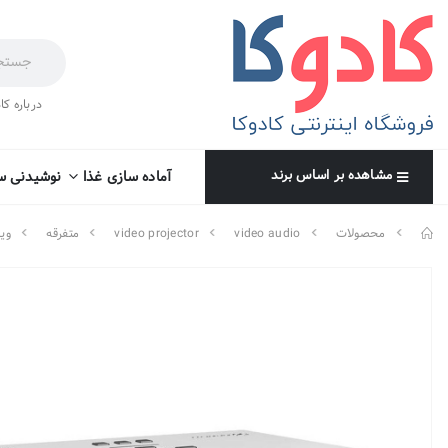
درباره کا
مشاهده بر اساس برند
آماده سازی غذا
نوشیدنی س
محصولات
video audio
video projector
متفرقه
وید