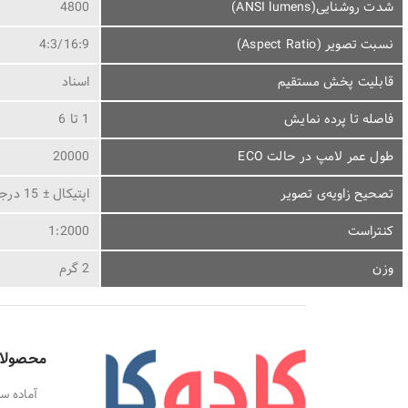
شدت روشنایی(ANSI lumens)
4800
نسبت تصویر (Aspect Ratio)
4:3/16:9
قابلیت پخش مستقیم
اسناد
فاصله تا پرده نمایش
1 تا 6
طول عمر لامپ در حالت ECO
20000
تصحیح زاویه‌ی تصویر
اپتیکال ± 15 درجه
کنتراست
1:2000
وزن
2 گرم
محصولا
آماده سا