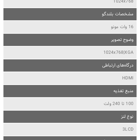
1024x768
مشخصات بلندگو
16 وات مونو
وضوح تصویر
1024x768|XGA
درگاه‌های ارتباطی
HDMI
منبع تغذیه
100 تا 240 ولت
نوع لنز
3LCD