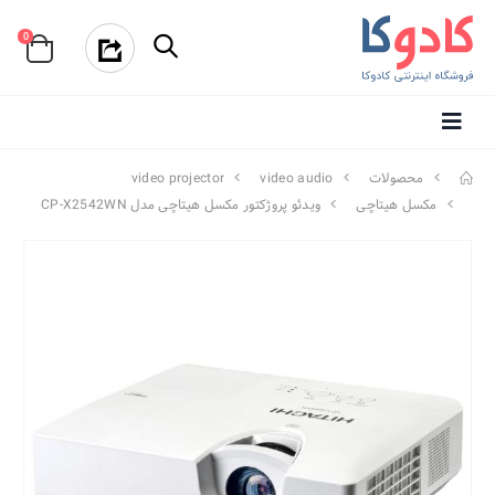
0
محصولات
video audio
video projector
مکسل هیتاچی
ویدئو پروژکتور مکسل هیتاچی مدل CP-X2542WN