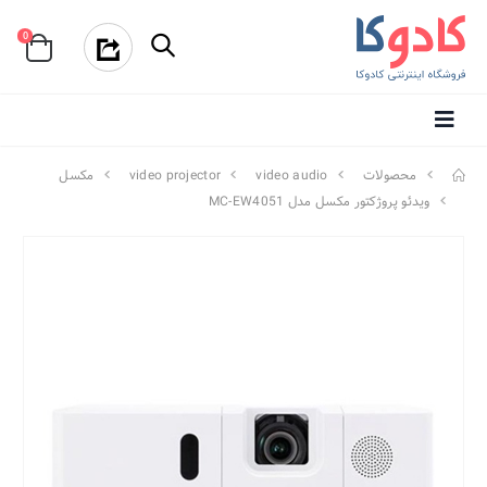
0
محصولات
video audio
video projector
مکسل
ویدئو پروژکتور مکسل مدل MC-EW4051