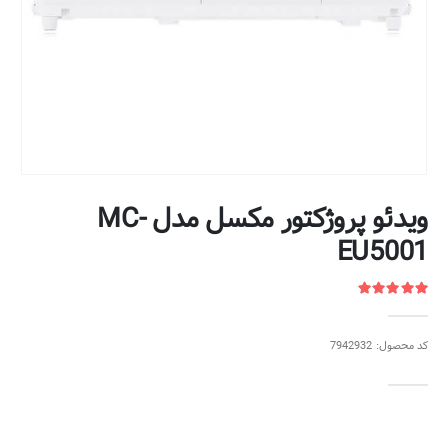
ویدئو پروژکتور مکسل مدل MC-
EU5001
کد محصول: 7942932