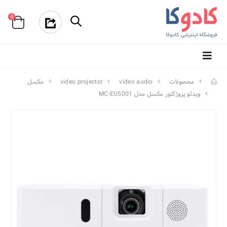
0
محصولات
video audio
video projector
مکسل
ویدئو پروژکتور مکسل مدل MC-EU5001