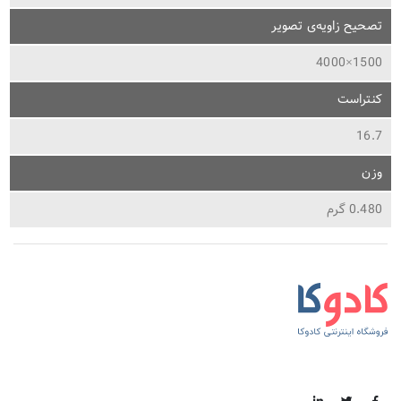
تصحیح زاویه‌ی تصویر
1500×4000
کنتراست
16.7
وزن
0.480 گرم