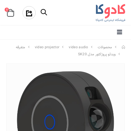
0
محصولات
video audio
video projector
متفرقه
ویدئو پروژکتور مدل SK20