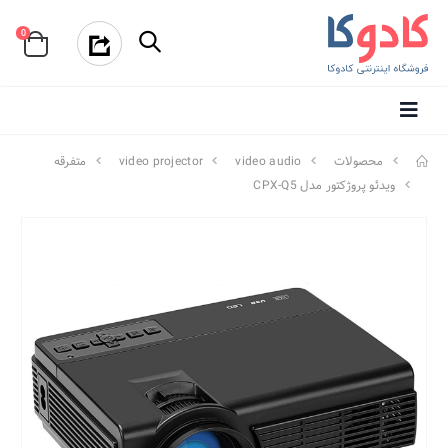
0
محصولات
video audio
video projector
متفرقه
ویدئو پروژکتور مدل CPX-Q5