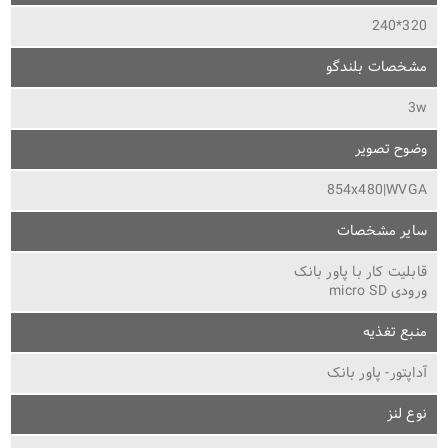
320*240
مشخصات بلندگو
3w
وضوح تصویر
854x480|WVGA
سایر مشخصات
قابلیت کار با پاور بانک
ورودی micro SD
منبع تغذیه
آداپتور- پاور بانک
نوع لنز