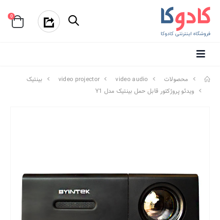
0
محصولات
video audio
video projector
بینتیک
ویدئو پروژکتور قابل حمل بینتیک مدل Y1