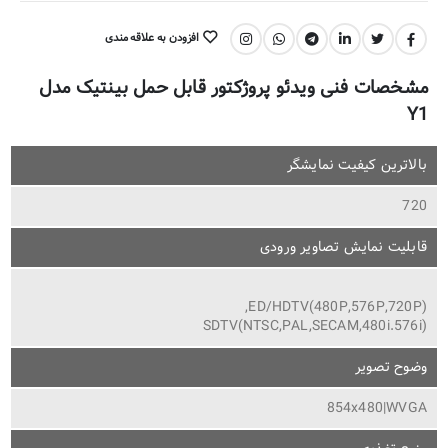
افزودن به علاقه مندی
اشتراک گذاری:
مشخصات فنی ویدئو پروژکتور قابل حمل بینتیک مدل
Y1
بالاترین کیفیت نمایشگر
720
قابلیت نمایش تصاویر ورودی
(ED/HDTV(480P,576P,720P,
(SDTV(NTSC,PAL,SECAM,480i.576i
وضوح تصویر
854x480|WVGA