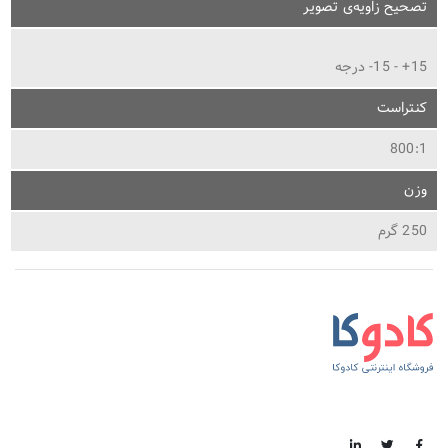
تصحیح زاویه‌ی تصویر
15+ - 15- درجه
کنتراست
800:1
وزن
250 گرم