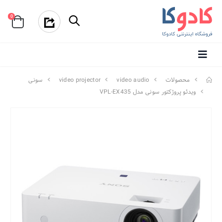
0
محصولات
video audio
video projector
سونی
ویدئو پروژکتور سونی مدل VPL-EX435