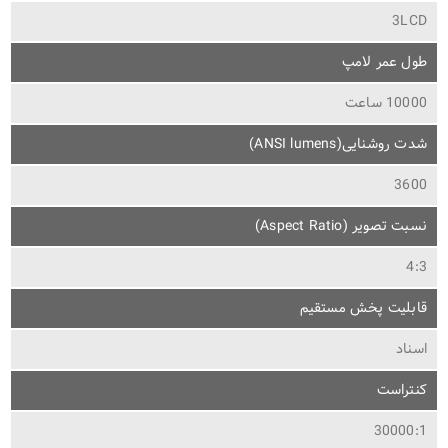
3LCD
طول عمر لامپ
10000 ساعت
شدت روشنایی(ANSI lumens)
3600
نسبت تصویر (Aspect Ratio)
4:3
قابلیت پخش مستقیم
اسناد
کنتراست
30000:1