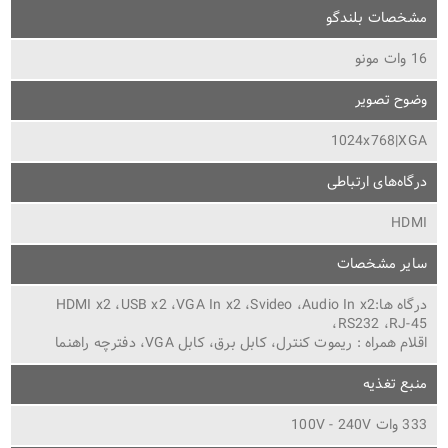
مشخصات بلندگو
16 وات مونو
وضوح تصویر
1024x768|XGA
درگاه‌های ارتباطی
HDMI
سایر مشخصات
درگاه ها:HDMI x2 ،USB x2 ،VGA In x2 ،Svideo ،Audio In x2
،RS232 ،RJ-45
اقلام همراه : ریموت کنترل، کابل برق، کابل VGA، دفترچه راهنما
منبع تغذیه
333 وات 100V - 240V