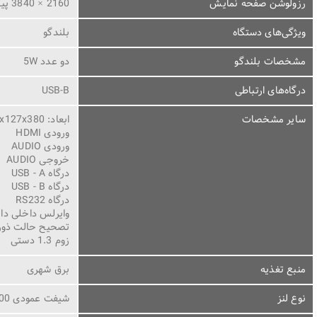
رزولوشن صفحه نمایش
2160 × 3840 پیکسل
ویژگی‌های دستگاه
بلندگو
مشخصات بلندگو
دو عدد 5W
درگاه‌های ارتباطی
USB-B
سایر مشخصات
ابعاد: 263x127x380میلی متر
ورودی HDMI
ورودی AUDIO
خروجی AUDIO
درگاه USB - A
درگاه USB - B
درگاه RS232
وایرلس داخلی دار
تصحیح حالت ذوزنقه ای: 30-/+ درجه
زوم 1.3 دستی
منبع تغذیه
برق شهری
نوع لنز
شیفت عمودی 100%~110%