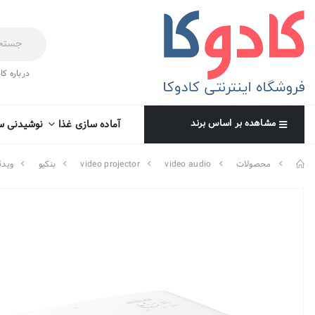
درباره کا
مشاهده بر اساس برند
آماده سازی غذا
نوشیدنی س
محصولات
video audio
video projector
بنکیو
ویدئو