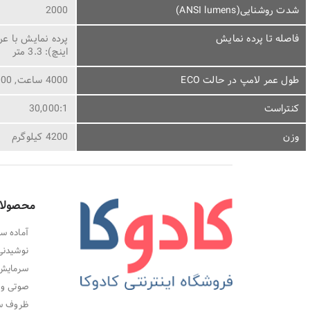
شدت روشنایی(ANSI lumens)
2000
فاصله تا پرده نمایش
اینچ): 3.3 متر
طول عمر لامپ در حالت ECO
4000 ساعت, 15000 ساعت
کنتراست
30,000:1
وزن
4200 کیلوگرم
محصولا
آماده سا
نوشیدنی
سرمایش،
صوتی و 
ظروف سر