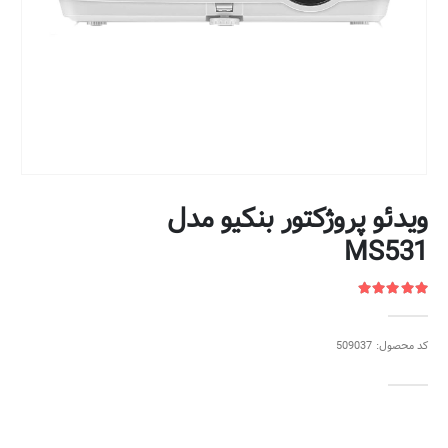
ویدئو پروژکتور بنکیو مدل
MS531
کد محصول: 509037