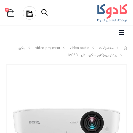
0
محصولات
video audio
video projector
بنکیو
ویدئو پروژکتور بنکیو مدل MS531