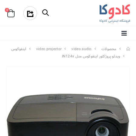
0
محصولات
video audio
video projector
اینفوکوس
ویدئو پروژکتور اینفوکوس مدل IN124x