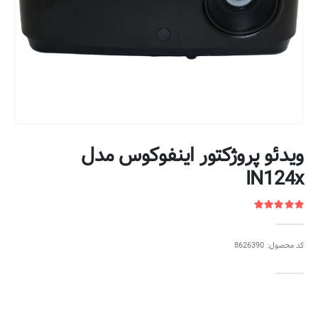
ویدئو پروژکتور اینفوکوس مدل
IN124x
کد محصول: 8626390