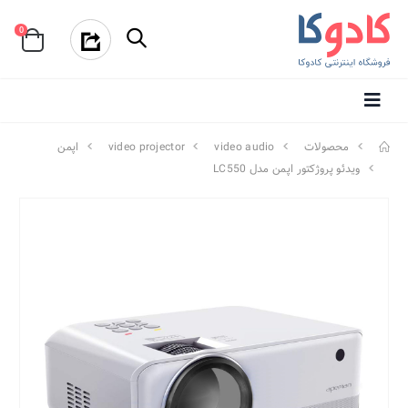
0
محصولات
video audio
video projector
اپمن
ویدئو پروژکتور اپمن مدل LC550