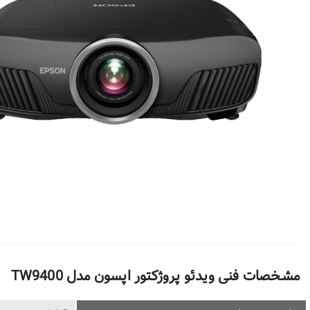
مشخصات فنی ویدئو پروژکتور اپسون مدل TW9400