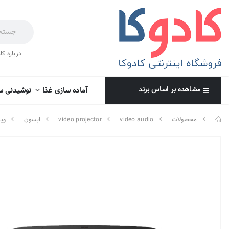
درباره کا
مشاهده بر اساس برند
آماده سازی غذا
نوشیدنی س
محصولات
video audio
video projector
اپسون
وید