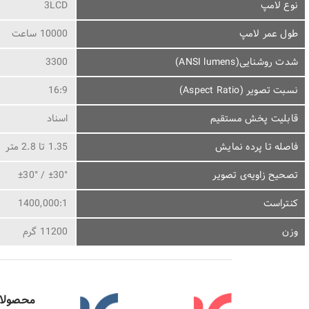
نوع لامپ
3LCD
طول عمر لامپ
10000 ساعت
شدت روشنایی(ANSI lumens)
3300
نسبت تصویر (Aspect Ratio)
16:9
قابلیت پخش مستقیم
اسناد
فاصله تا پرده نمایش
1.35 تا 2.8 متر
تصحیح زاویه‌ی تصویر
±30° / ±30°
کنتراست
1400,000:1
وزن
11200 گرم
محصولا