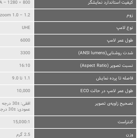
کیفیت استاندارد نمایشگر
 – 1280 × 800
زوم
zoom 1.0 – 1.2
نوع لامپ
UHE
طول عمر لامپ
6000
شدت روشنایی(ANSI lumens)
3300
نسبت تصویر (Aspect Ratio)
16:10
فاصله تا پرده نمایش
1.1 تا 9.0
طول عمر لامپ در حالت ECO
10,000
تصحیح زاویه‌ی تصویر
افقی: ±30 درجه (دستی)
عمودی: ±30 درجه (اتوماتیک)
کنتراست
15,000:1
وزن
2.5 گرم