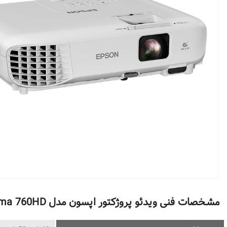
مشخصات فنی ویدئو پروژکتور اپسون مدل Home Cinema 760HD