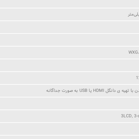
WXGA
1
نگل HDMI یا USB به صورت جداگانه
3LCD, 3-