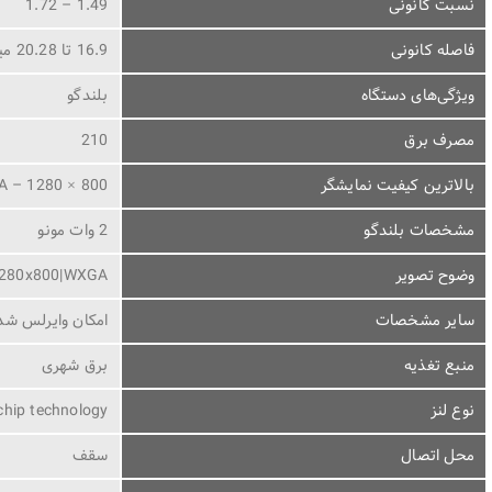
نسبت کانونی
1.49 – 1.72
فاصله کانونی
16.9 تا 20.28 میلی‌متر
ویژگی‌های دستگاه
بلندگو
مصرف برق
210
بالاترین کیفیت نمایشگر
 – 1280 × 800
مشخصات بلندگو
2 وات مونو
وضوح تصویر
280x800|WXGA
سایر مشخصات
امکان وایرلس شدن با تهیه ی دا
منبع تغذیه
برق شهری
نوع لنز
chip technology
محل اتصال
سقف