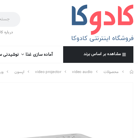
درباره کا
مشاهده بر اساس برند
آماده سازی غذا
نوشیدنی س
محصولات
video audio
video projector
اپسون
ویدئ