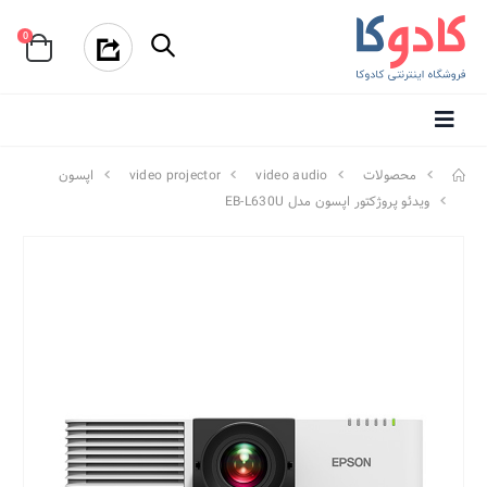
0
محصولات
video audio
video projector
اپسون
ویدئو پروژکتور اپسون مدل EB-L630U