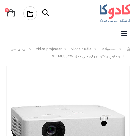
0
محصولات
video audio
video projector
ان ای سی
ویدئو پروژکتور ان ای سی مدل NP-MC382W