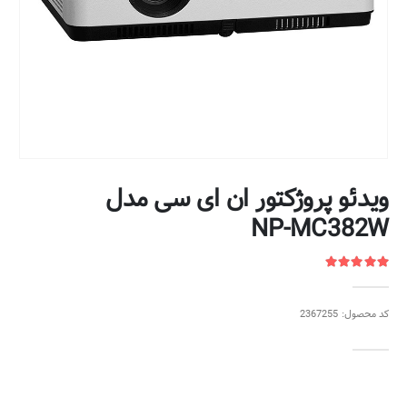
ویدئو پروژکتور ان ای سی مدل
NP-MC382W
کد محصول: 2367255