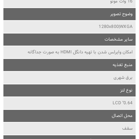
16 وات مونو
وضوح تصویر
1280x800|WXGA
سایر مشخصات
امکان وایرلس شدن با تهیه دانگل HDMI به صورت جداگانه
منبع تغذیه
برق شهری
نوع لنز
0.64" LCD
محل اتصال
سقف