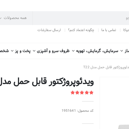
دوکا
تماس با ما
چگونه اعتماد کنم؟
ارسال سفارشات
از
سرمایش، گرمایش، تهویه
ظروف سرو و آشپزی
پخت و پز
شخصی
ئوپروژکتور قابل حمل مدل T22
ویدئوپروژکتور قابل حمل مدل 22
کد محصول: 1951641