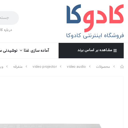
درباره کا
مشاهده بر اساس برند
آماده سازی غذا
نوشیدنی س
محصولات
video audio
video projector
متفرقه
وید