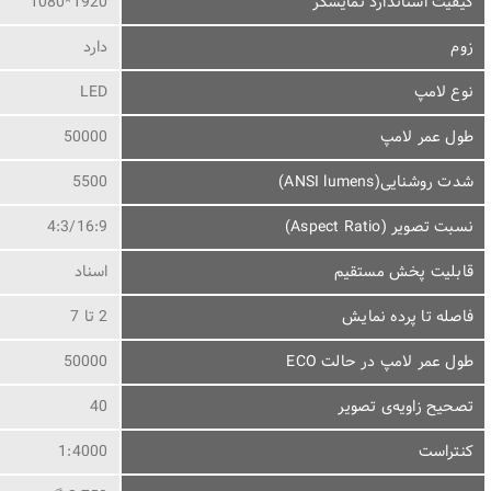
کیفیت استاندارد نمایشگر
1920*1080
زوم
دارد
نوع لامپ
LED
طول عمر لامپ
50000
شدت روشنایی(ANSI lumens)
5500
نسبت تصویر (Aspect Ratio)
4:3/16:9
قابلیت پخش مستقیم
اسناد
فاصله تا پرده نمایش
2 تا 7
طول عمر لامپ در حالت ECO
50000
تصحیح زاویه‌ی تصویر
40
کنتراست
1:4000