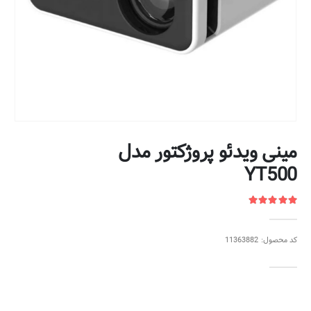
مینی ویدئو پروژکتور مدل
YT500
کد محصول: 11363882