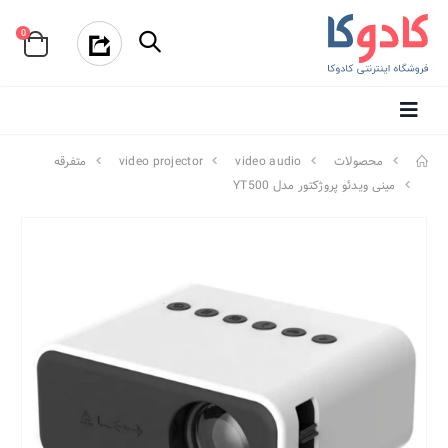
0
محصولات
video audio
video projector
متفرقه
مینی ویدئو پروژکتور مدل YT500