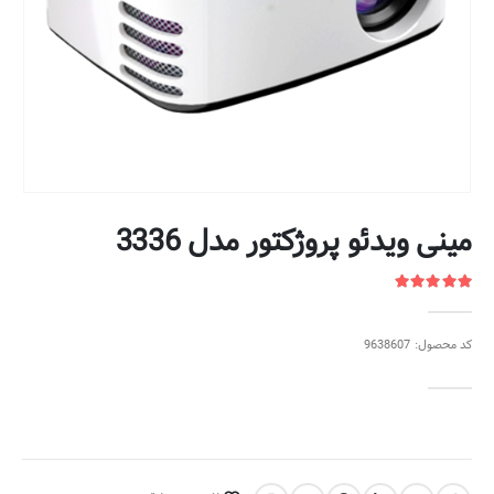
مینی ویدئو پروژکتور مدل 3336
کد محصول: 9638607