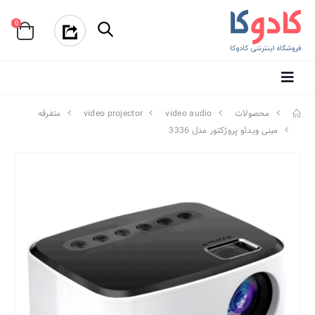
0
محصولات
video audio
video projector
متفرقه
مینی ویدئو پروژکتور مدل 3336