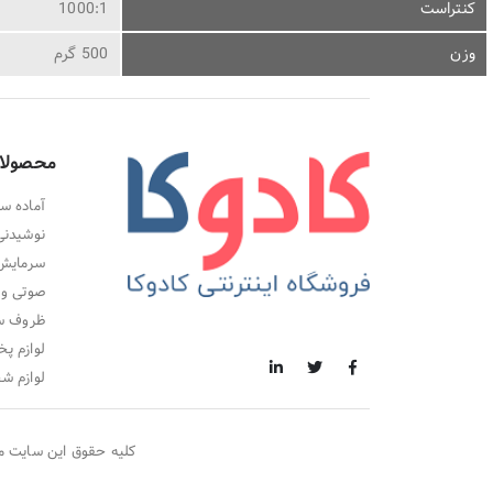
کنتراست
1000:1
وزن
500 گرم
محصولا
آماده سا
نوشیدنی
سرمایش،
صوتی و 
ظروف سر
لوازم پخ
لوازم ش
کلیه حقوق این سایت م