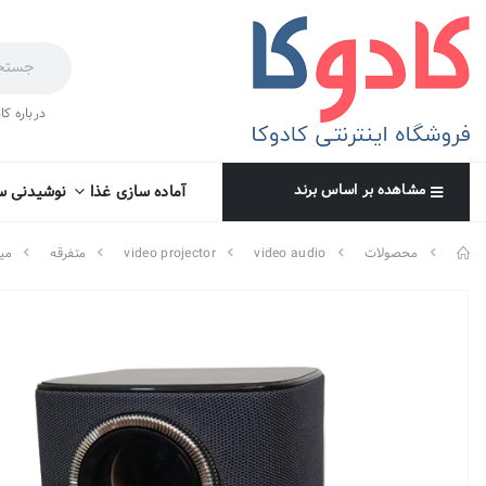
درباره کا
مشاهده بر اساس برند
آماده سازی غذا
نوشیدنی س
محصولات
video audio
video projector
متفرقه
مین