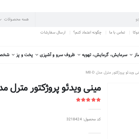
دوکا
تماس با ما
چگونه اعتماد کنم؟
ارسال سفارشات
از
سرمایش، گرمایش، تهویه
ظروف سرو و آشپزی
پخت و پز
شخصی
ی ویدئو پروژکتور مترل مدل M8-D
مینی ویدئو پروژکتور مترل مدل D
کد محصول: 3218424