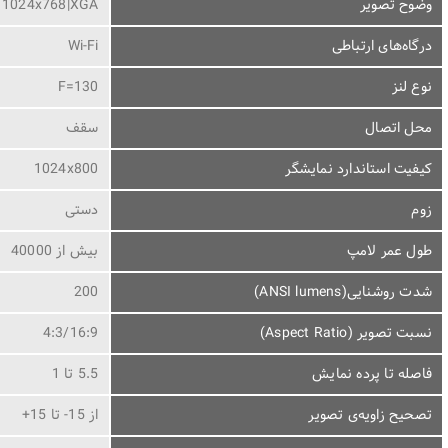
وضوح تصویر
1024x768|XGA
درگاه‌های ارتباطی
Wi-Fi
نوع لنز
F=130
محل اتصال
سقف
کیفیت استاندارد نمایشگر
1024x800
زوم
دستی
طول عمر لامپ
بیش از 40000
شدت روشنایی(ANSI lumens)
200
نسبت تصویر (Aspect Ratio)
4:3/16:9
فاصله تا پرده نمایش
5.5 تا 1
تصحیح زاویه‌ی تصویر
از 15- تا 15+