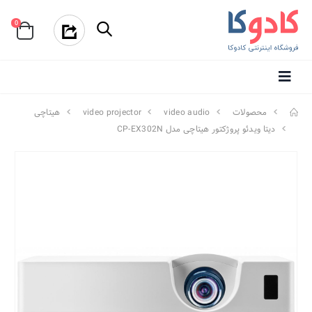
0
محصولات
video audio
video projector
هیتاچی
دیتا ویدئو پروژکتور هیتاچی مدل CP-EX302N