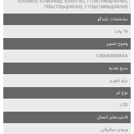
525i(480i), 525p(480p), 625i(576i), 1125i(1080i@50/60),
750p(720p@50/60), 1125p(1080p@50/60)
مشخصات بلندگو
16 وات
وضوح تصویر
1280x800|WXGA
منبع تغذیه
برق شهری
نوع لنز
LCD
قابلیت‌های اتصال
ورودی میکروفن