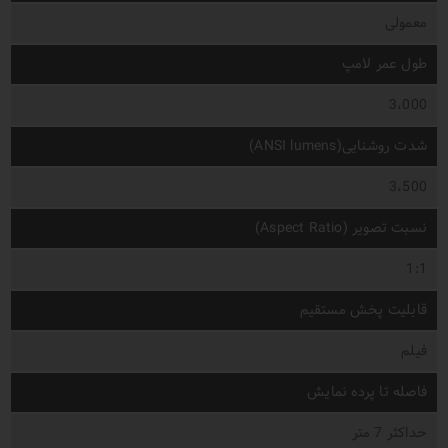
معمولی
طول عمر لامپ
3،000
شدت روشنایی(ANSI lumens)
3،500
نسبت تصویر (Aspect Ratio)
1:1
قابلیت پخش مستقیم
فیلم
فاصله تا پرده نمایش
حداکثر 7 متر