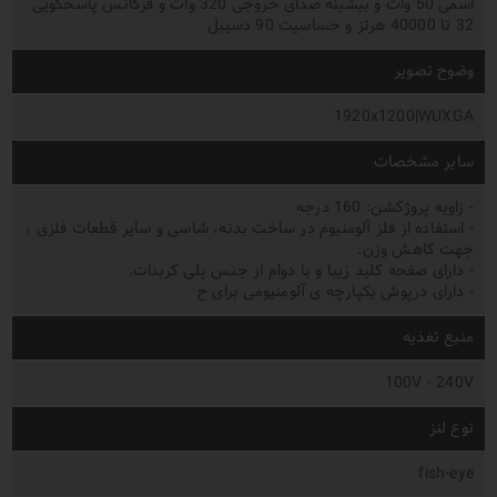
اسمی 50 وات و بیشینه صدای خروجی 320 وات و فرکانس پاسخگویی
32 تا 40000 هرتز و حساسیت 90 دسیبل
وضوح تصویر
1920x1200|WUXGA
سایر مشخصات
- زاویه پروژکشن: 160 درجه
- استفاده از فلز آلومنیوم در ساخت بدنه، شاسی و سایر قطعات فلزی ،
جهت کاهش وزن.
- دارای صفحه کلید زیبا و با دوام از جنس پلی کربنات.
- دارای درپوش یکپارچه ی آلومنیومی برای ح
منبع تغذیه
100V - 240V
نوع لنز
fish-eye